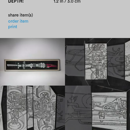
DEPTH
1.2 In / 3.0 cm
share item(s)
order item
print