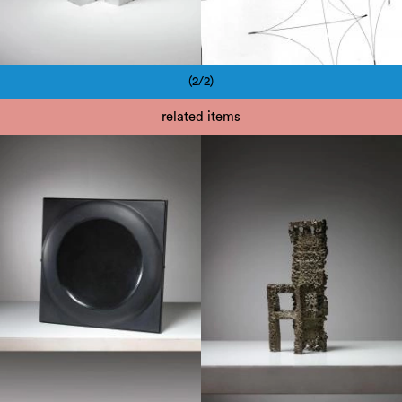
(2/2)
Pagination
related items
1970
1970