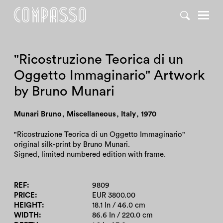
DENY ALL
ACCEPT ALL
"Ricostruzione Teorica di un
Oggetto Immaginario" Artwork
by Bruno Munari
Munari Bruno
,
Miscellaneous
,
Italy
,
1970
"Ricostruzione Teorica di un Oggetto Immaginario"
original silk-print by Bruno Munari.
Signed, limited numbered edition with frame.
REF
9809
PRICE
EUR 3800.00
HEIGHT
18.1 In / 46.0 cm
WIDTH
86.6 In / 220.0 cm